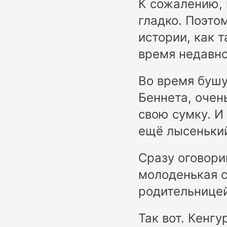
К сожалению, 
гладко. Поэто
истории, как т
время недавно
Во время буш
Беннета, очен
свою сумку. И
ещё лысенький
Сразу оговори
молоденькая с
родительницей
Так вот. Кенгу