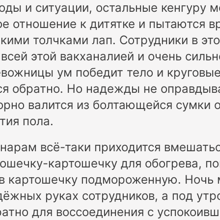
годы и ситуации, остальные кенгуру 
е отношение к дитятке и пытаются в
кими толчками лап. Сотрудники в эт
всей этой вакханалией и очень сильн
евожницы ум победит тело и кругов
я обратно. Но надежды не оправдыв
орно валится из болтающейся сумки 
тия пола.
инарам всё-таки приходится вмешатьс
ошечку-картошечку для обогрева, по
 в картошечку подмороженную. Ночь
дёжных руках сотрудников, а под утр
атно для воссоединения с успокоивш