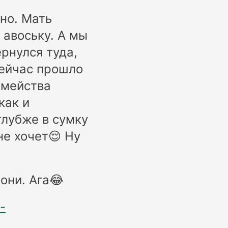
но. Мать
 авоську. А мы
рнулся туда,
Сейчас прошло
емейства
как и
глубже в сумку
не хочет😌 Ну
 они. Ага😂
-