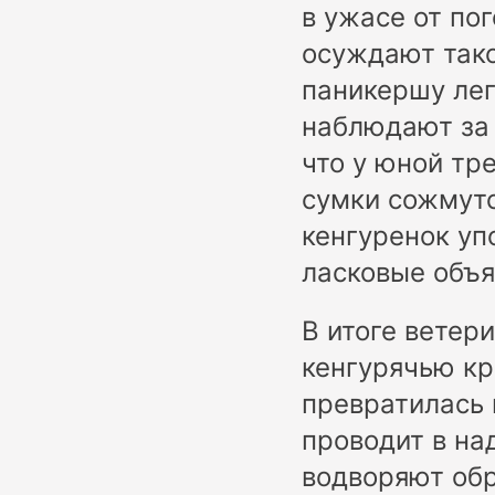
в ужасе от по
осуждают тако
паникершу лег
наблюдают за 
что у юной тр
сумки сожмутс
кенгуренок уп
ласковые объя
В итоге ветер
кенгурячью кр
превратилась
проводит в на
водворяют обр