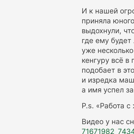
И к нашей огр
приняла юного
выдохнули, чт
где ему будет
уже несколько
кенгуру всё в
подобает в эт
и изредка маш
а имя успел з
P.s. «Работа с
Видео у нас с
71671982_743