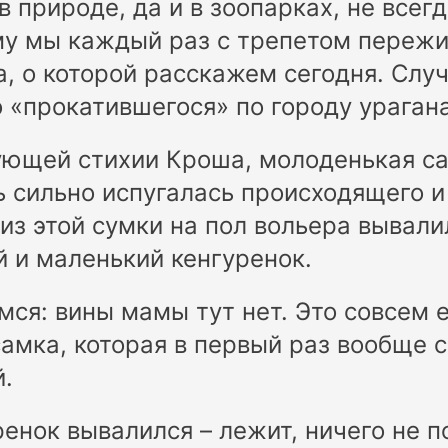
в природе, да и в зоопарках, не всег
му мы каждый раз с трепетом переж
а, о которой расскажем сегодня. Слу
 «прокатившегося» по городу урагана
ующей стихии Кроша, молоденькая са
ь сильно испугалась происходящего 
 из этой сумки на пол вольера вывал
 и маленький кенгуренок.
мся: вины мамы тут нет. Это совсем 
амка, которая в первый раз вообще с
.
ренок вывалился – лежит, ничего не 