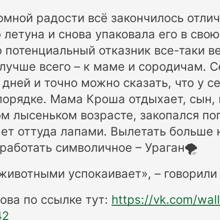
омной радости всё закончилось отлич
 летуна и снова упаковала его в свою
о потенциальный отказник все-таки ве
 лучше всего – к маме и сородичам. 
 дней и точно можно сказать, что у с
 порядке. Мама Кроша отдыхает, сын, 
ом лысеньком возрасте, закопался по
ет оттуда лапами. Вылетать больше 
аработать символичное – Ураган🌪️
 животными успокаивает», – говорили
нова по ссылке тут:
https://vk.com/wall
42