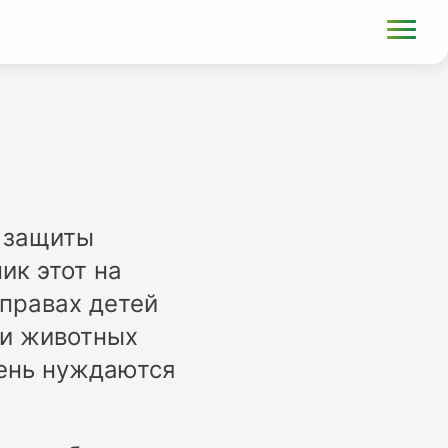
ь защиты
ик этот на
 правах детей
ши животных
чень нуждаются