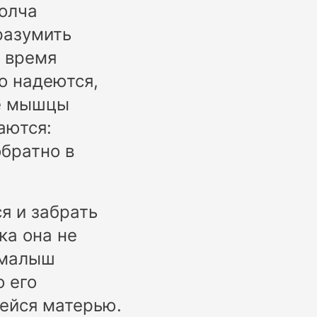
молча
разумить
о время
о надеются,
ые мышцы
аются:
обратно в
я и забрать
ка она не
 малыш
о его
ейся матерью.