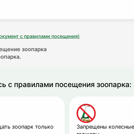
окумент с правилами посещения)
сещение зоопарка
оопарка.
сь с правилами посещения зоопарка:
щать зоопарк только
Запрещены колесны