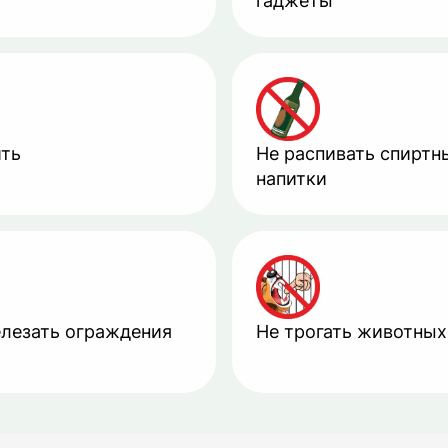
гаджеты
ить
Не распивать спиртн
напитки
елезать ограждения
Не трогать животных