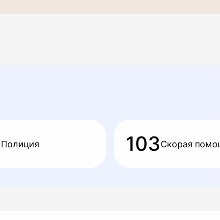
2
103
Полиция
Скорая помо