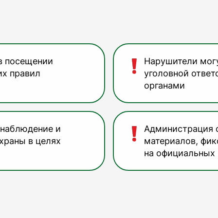
в посещении
Нарушители могу
их правил
уголовной ответ
органами
онаблюдение и
Администрация 
храны в целях
материалов, фи
на официальных 