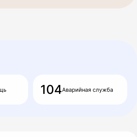
104
щь
Аварийная служба