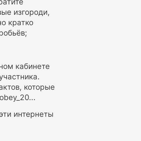
ратите
вые изгороди,
но кратко
робьёв;
ном кабинете
участника.
актов, которые
obey_20...
 эти интернеты