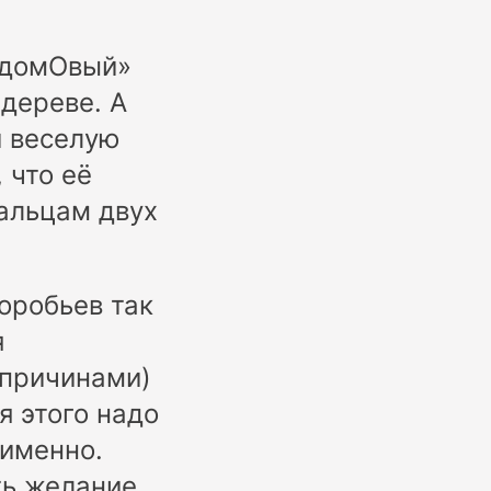
 «домОвый»
дереве. А
и веселую
 что её
пальцам двух
оробьев так
я
 причинами)
я этого надо
 именно.
ть желание