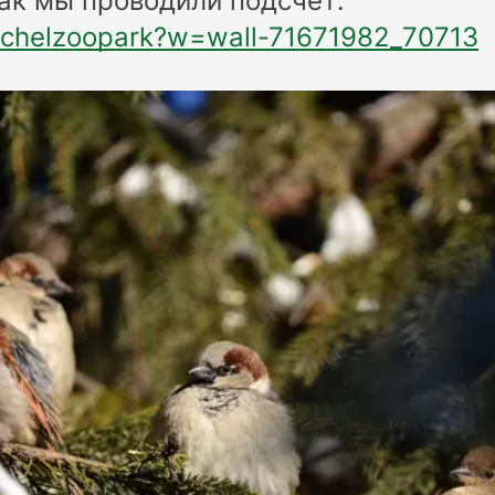
как мы проводили подсчет:
m/chelzoopark?w=wall-71671982_70713