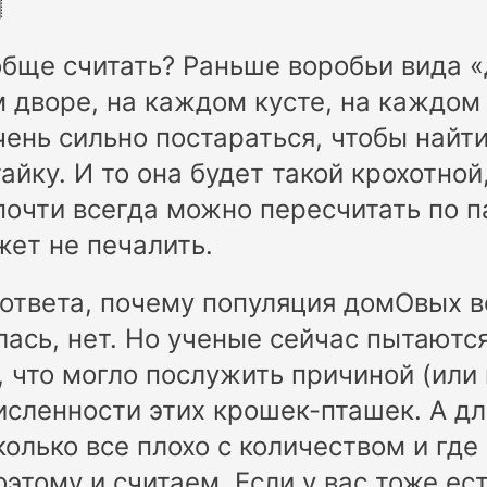

обще считать? Раньше воробьи вида
 дворе, на каждом кусте, на каждом 
чень сильно постараться, чтобы найт
йку. И то она будет такой крохотной,
почти всегда можно пересчитать по 
жет не печалить.
ответа, почему популяция домОвых в
лась, нет. Но ученые сейчас пытаютс
 что могло послужить причиной (или
сленности этих крошек-пташек. А дл
колько все плохо с количеством и где
оэтому и считаем. Если у вас тоже ес