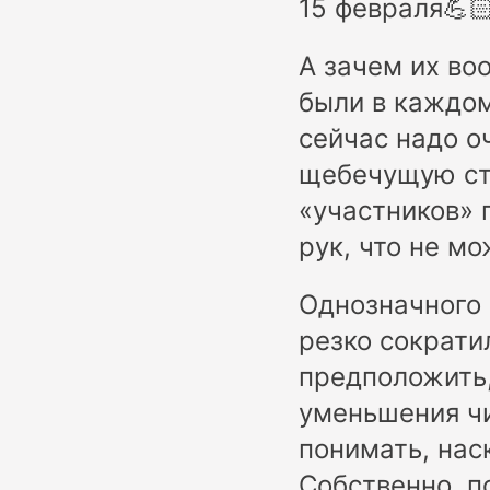
15 февраля💪
А зачем их во
были в каждом
сейчас надо о
щебечущую ста
«участников» 
рук, что не мо
Однозначного 
резко сократи
предположить,
уменьшения чи
понимать, нас
Собственно, п