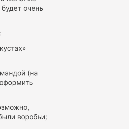
 будет очень
:
кустах»
омандой (на
 оформить
возможно,
были воробьи;