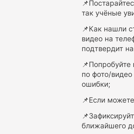
📌Постарайтес
так учёные ув
📌Как нашли с
видео на теле
подтвердит н
📌Попробуйте 
по фото/видео
ошибки;
📌Если можете
📌Зафиксируйт
ближайшего до