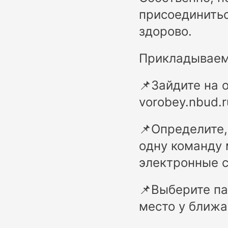
присоединитьс
здорово.
Прикладываем 
📌Зайдите на 
vorobey.nbud.r
📌Определите,
одну команду 
электронные с
📌Выберите па
место у ближа