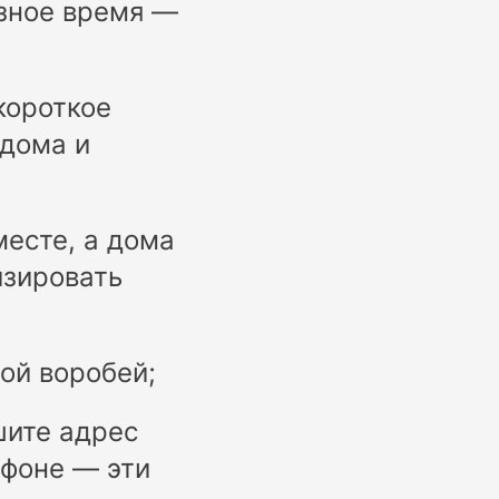
азное время —
короткое
 дома и
месте, а дома
изировать
ой воробей;
шите адрес
ефоне — эти