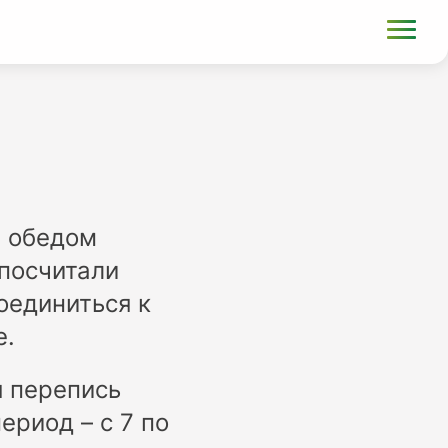
а обедом
посчитали
оединиться к
е.
я перепись
ериод – с 7 по