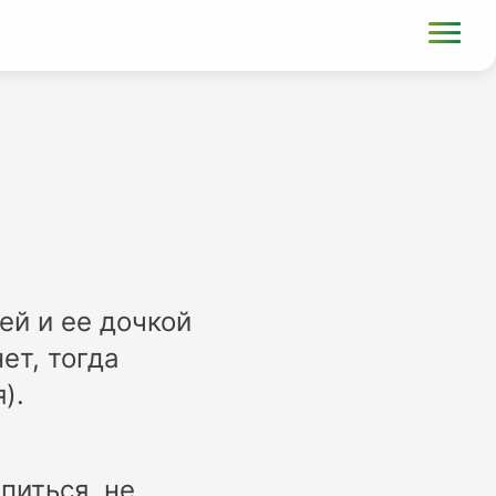
ей и ее дочкой
ет, тогда
).
питься, не