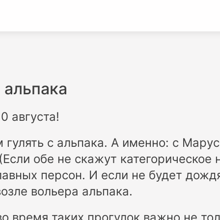
 альпака
0 августа!
 гулять с альпака. А именно: с Марус
(Если обе не скажут категорическое н
лавных персон. И если не будет дождя
озле вольера альпака.
о время таких прогулок важно не тол