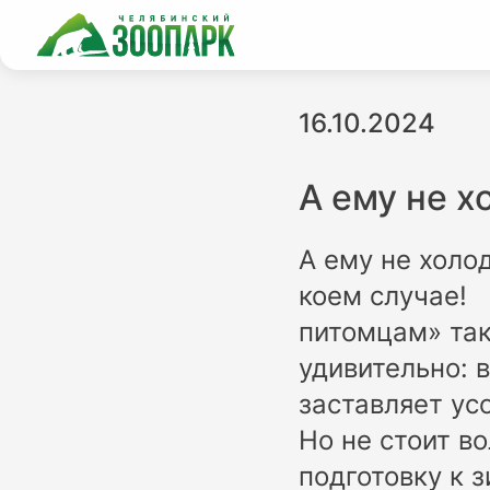
16.10.2024
А ему не х
А ему не холо
коем случае! 
питомцам» так
удивительно: 
заставляет усо
Но не стоит в
подготовку к 