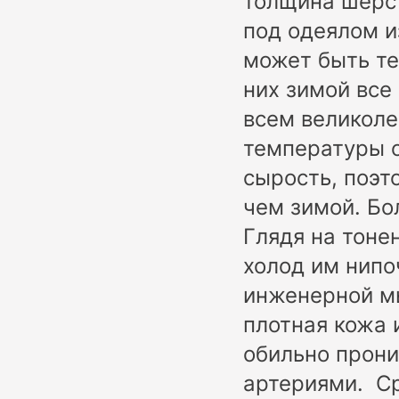
толщина шерст
под одеялом и
может быть те
них зимой все
всем великоле
температуры о
сырость, поэт
чем зимой. Бо
Глядя на тоне
холод им нипо
инженерной мы
плотная кожа 
обильно прони
артериями. Ср