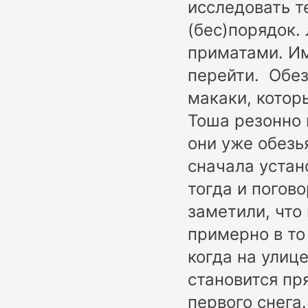
исследовать т
(бес)порядок.
приматами. Им
перейти. Обез
макаки, котор
Тоша резонно 
они уже обезь
сначала устан
тогда и погов
заметили, что
примерно в то
когда на улиц
становится пр
первого снега