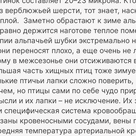
инок составляет 20–23 микрона. Кто
з верблюжьей шерсти, тот знает, нас
плой. Заметно обрастают к зиме аль
 равно держится наготове теплое по
пии альпачьей шубки экстремально 
ни переносят плохо, а еще очень не 
ому в межсезонье они отсиживаются 
льшая часть хищных птиц тоже зимуе
нькие птичьи лапки сложно поверить,
чем, но птицы сами по себе чудо при
сли и их лапки – не исключение. Их
и специфическая система кровообра
заны кровеносными сосудами, вены 
едняя температура артериальной кр