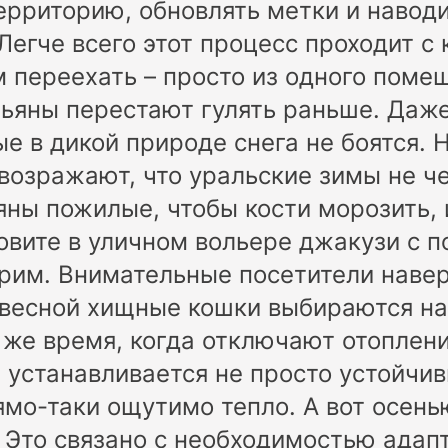
ерриторию, обновлять метки и навод
 Легче всего этот процесс проходит с
 переехать – просто из одного поме
ьяны перестают гулять раньше. Даж
ые в дикой природе снега не боятся. 
возражают, что уральские зимы не ч
яны пожилые, чтобы кости морозить, 
овите в уличном вольере джакузи с п
орим. Внимательные посетители наве
 весной хищные кошки выбираются на
 же время, когда отключают отоплени
е устанавливается не просто устойчив
ямо-таки ощутимо тепло. А вот осень
. Это связано с необходимостью адап