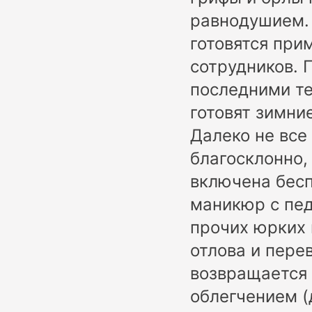
равнодушием.
готовятся при
сотрудников.
последними те
готовят зимни
Далеко не все
благосклонно, 
включена бесп
маникюр с пед
прочих юрких 
отлова и пере
возвращается 
облегчением (