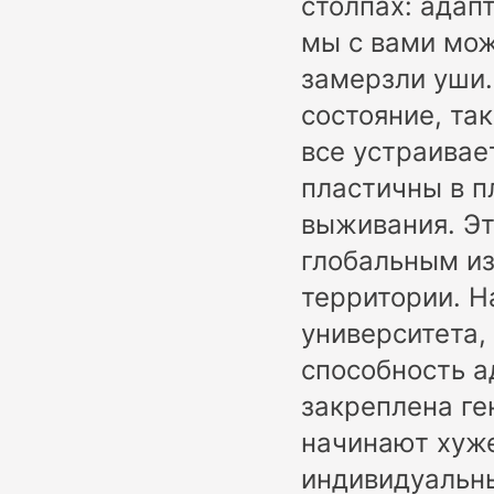
столпах: адап
мы с вами мож
замерзли уши.
состояние, так
все устраивае
пластичны в п
выживания. Эт
глобальным из
территории. Н
университета,
способность а
закреплена ге
начинают хуже
индивидуальны