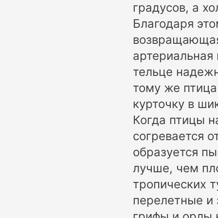
градусов, а х
Благодаря это
возвращающаяс
артериальная 
тельце надеж
тому же птица
курточку в ши
Когда птицы н
согревается о
образуется пы
лучше, чем пл
тропических т
перелетные и з
грифы и орлы 