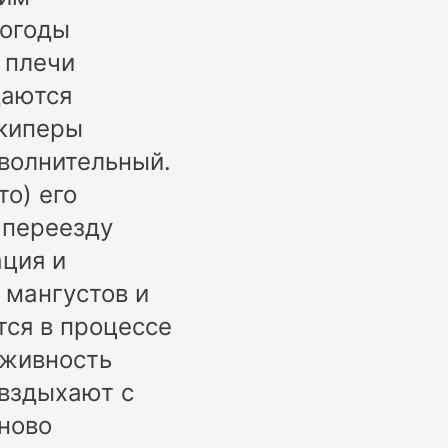
погоды
 плечи
даются
 киперы
 волнительный.
то) его
о переезду
ция и
 мангустов и
тся в процессе
 живность
 вздыхают с
ново