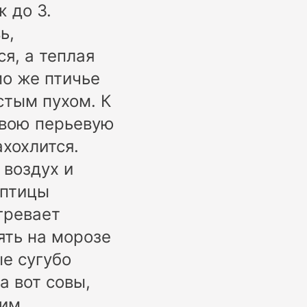
 до 3.
ь,
я, а теплая
мо же птичье
стым пухом. К
свою перьевую
ахохлится.
 воздух и
 птицы
гревает
ять на морозе
ые сугубо
а вот совы,
ким