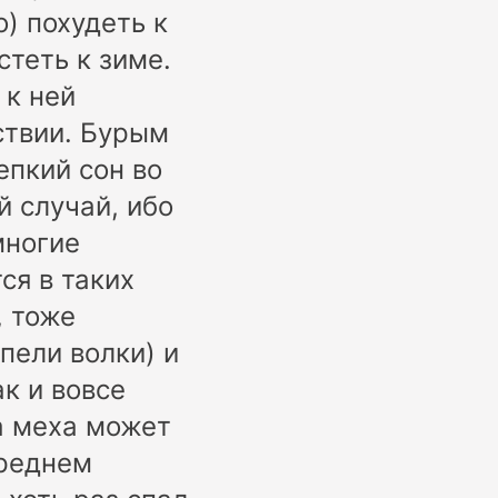
) похудеть к
стеть к зиме.
 к ней
ствии. Бурым
епкий сон во
й случай, ибо
многие
ся в таких
, тоже
пели волки) и
к и вовсе
а меха может
среднем