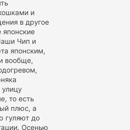
ить
 кошками и
щения в другое
е японские
Наши Чип и
ета японским,
и вообще,
одогревом,
рняка
 улицу
е, то есть
ый плюс, а
ю гуляют до
тации. Осенью