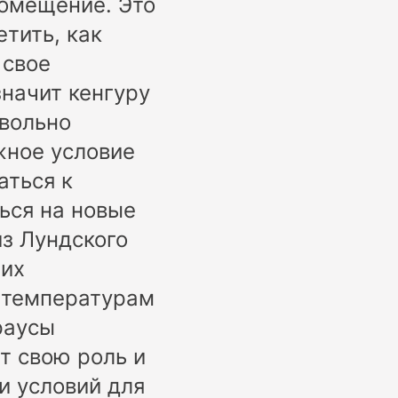
помещение. Это
етить, как
 свое
значит кенгуру
овольно
жное условие
аться к
ься на новые
из Лундского
них
м температурам
раусы
т свою роль и
и условий для