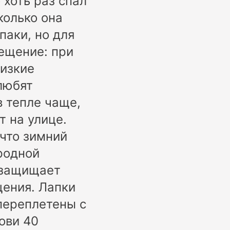
 хоть раз спал
колько она
паки, но для
мещение: при
низкие
любят
в тепле чаще,
т на улице.
 что зимний
родной
 защищает
щения. Лапки
переплетены с
ови 40