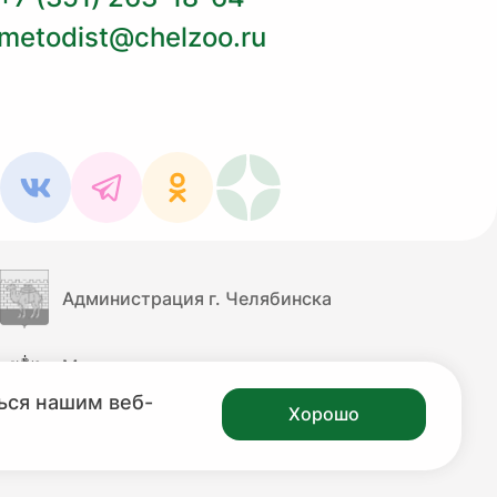
metodist@chelzoo.ru
Администрация г. Челябинска
Министерство культуры
Российской Федерации
ься нашим веб-
Хорошо