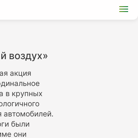
й воздух»
ая акция
рдинальное
а в крупных
ологичного
я автомобилей.
оги были
мме они