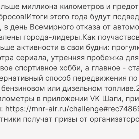
ольше миллиона километров и предот
бросов!Итоги этого года будут подве
, в день Всемирного отказа от автомо
влены города-лидеры.Как поучаствов
ьше активности в свои будни: прогул
тра сериала, утренняя пробежка для
вое спортивное хобби, а главное - ст
ернативный способ передвижения по
 бензиновом или дизельном топливе.
лометры в приложении VK Шаги, при
: https://mnr-air.ru/challenge#rec7
тники получат призы от организаторо