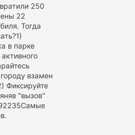
вратили 250
дены 22
биля. Тогда
ать?1)
ка в парке
 активного
арайтесь
 городу взамен
2) Фиксируйте
яняв "вызов"
48692235Самые
в.