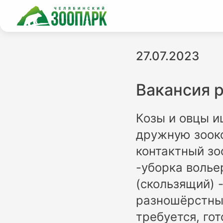
27.07.2023
Вакансия 
Козы и овцы и
дружную зооко
контактный зо
-уборка вольер
(скользящий) -
разношёрстный
требуется, го