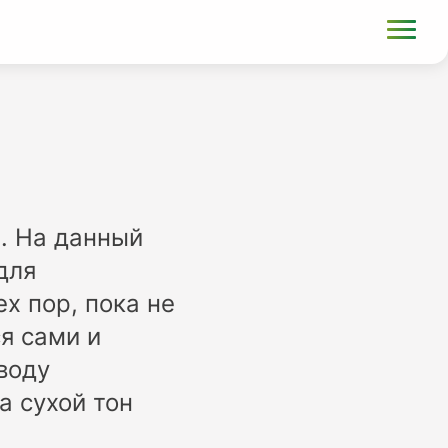
ы. На данный
для
х пор, пока не
я сами и
воду
а сухой тон