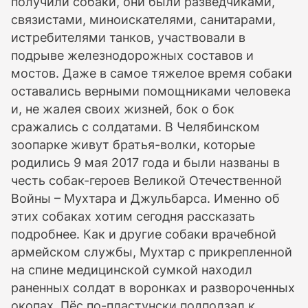
получили собаки, они были разведчиками,
связистами, миноискателями, санитарами,
истребителями танков, участвовали в
подрыве железнодорожных составов и
мостов. Даже в самое тяжелое время собаки
оставались верными помощниками человека
и, не жалея своих жизней, бок о бок
сражались с солдатами. В Челябинском
зоопарке живут братья-волки, которые
родились 9 мая 2017 года и были названы в
честь собак-героев Великой Отечественной
Войны – Мухтара и Джульбарса. Именно об
этих собаках хотим сегодня рассказать
подробнее. Как и другие собаки врачебной
армейском службы, Мухтар с прикрепленной
на спине медицинской сумкой находил
раненных солдат в воронках и развороченных
окопах. Пёс по-пластунски подползал к