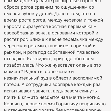
самом деле? Давайте разбираться.Процесс
сброса рогов сравним по ощущениям со
сменой зубов у детей. Дело в том, что во
время роста рогов, между черепом и точкой
нароста образуется костная перемычка –
своеобразная зона, в основании которой и
растет рог. Ближе к весне перемычка между
черепом и рогами становится пористой и
рыхлой, и рога под собственной тяжестью
отпадают. Как видите, природа обо всем
позаботилась.Что же чувствует олень в это
момент? Радость, облегчение и
незначительный зуд в области восполнимой
потери. А сотрудники зоопарка каждый раз
испытывают зависть, ведь разом скинуть
почти 8 кг – это несбыточная мечта многих.
Конечно, первое время Горынычу непривычно
и стеснительно ходить без костяной короны,