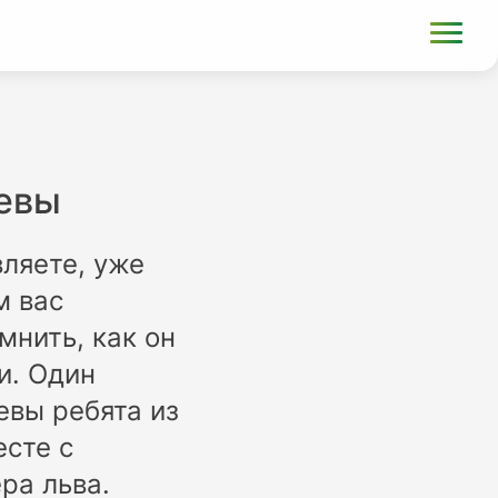
Севы
ляете, уже
м вас
мнить, как он
и. Один
евы ребята из
сте с
ера льва.