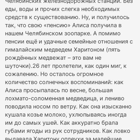
Челябинских железнодорожных станций. Без
еды, воды и прочих слегка необходимых
средств к существованию. Ну, и получилось
так, что свою «пенсию» Алиса получила в
нашем Челябинском зоопарке. А помимо
пенсии ещё и удачные семейные отношения с
гималайским медведем Харитоном (пять
рождённых медвежат – это вам не
шуточки).26 лет пролетели, как один миг, к
сожалению. Но осталось огромное
количество солнечных воспоминаний: как
Алиса просыпалась по весне, большая
лохмато-соломенная медведица, и лениво
поводила носом по ветру. Как она изысканно
кушала козье молоко, ухлюпываясь иногда
им до самых ушей. Как аккуратно брала
губами ягоды из рук сотрудников. Как ловко
выдавала Харитону оплеухи за малейшие