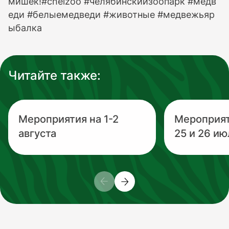
мишек!#chelzoo #челябинскийзоопарк #медв
еди #белыемедведи #животные #медвежьяр
ыбалка
Читайте также:
Мероприятия на 1-2
Мероприя
августа
25 и 26 ию