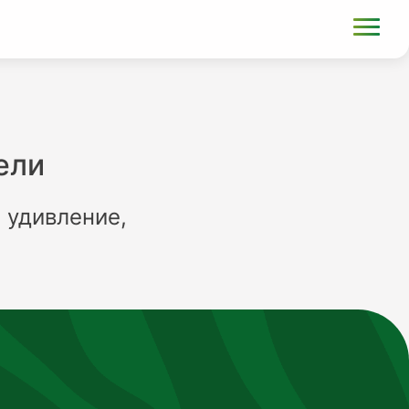
ели
 удивление,