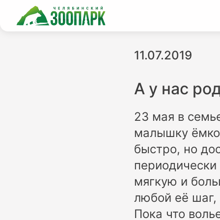
11.07.2019
А у нас ро
23 мая в семь
малышку ёмко 
быстро, но до
периодически 
мягкую и бол
любой её шаг,
Пока что воль