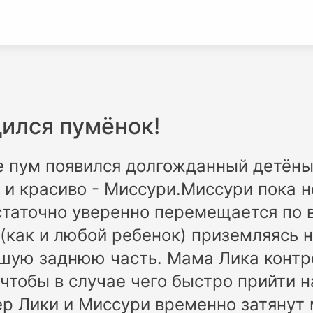
дился пумёнок!
е пум появился долгожданный детён
и красиво - Миссури.Миссури пока н
статочно уверенно перемещается по 
(как и любой ребенок) приземляясь 
ьшую заднюю часть. Мама Лика контр
 чтобы в случае чего быстро прийти 
ер Лики и Миссури временно затянут 