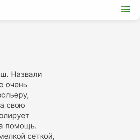
ыш. Назвали
е очень
вольеру,
на свою
олирует
на помощь.
мелкой сеткой,