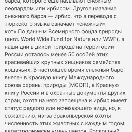
барса, которого еще называют снежным
леопардом или ирбисом. Другое название
снежного барса — ирбис, что в переводе с
тюркского языка означает «снежный»
кот».По данным Всемирного фонда природы
(англ. World Wide Fund for Nature или WWF), в
наши дни в дикой природе на территории
России осталось менее 50 особей этих
красивейших крупных хищников семейства
кошачьих. В настоящее время снежный барс
внесен в Красную книгу Международного
союза охраны природы (МСОП), в Красную
книгу России и в охранные документы других
стран, охота на него запрещена и ирбис имеет
статус редкого или исчезающего вида, но, к
сожалению, из-за браконьерской охоты
численность этих животных с каждым годом
катастрофически уменьшается. Роскошный