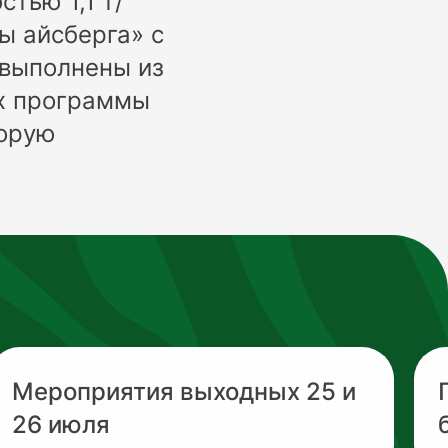
тью 1,1 т/
ы айсберга» с
 выполнены из
ах программы
торую
Мероприятия выходных 25 и
26 июля