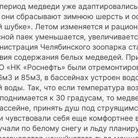
период медведи уже адаптировались
у они сбрасывают зимнюю шерсть и о
й шубке». Летом изменяется и рацион
ной паек уменьшается, увеличиваетс
нистрация Челябинского зоопарка ст
вия содержания белых медведей. Пр
О «НК «Роснефть» были отремонтиро
6м3 и 85м3, в бассейнах устроен вод
 воды. Так, что если температура во
поднимается к 30 градусам, то медв
бассейне, принять душ под струящим
и чувствовали себя еще комфортнее 
кучали по белому снегу и льду планир