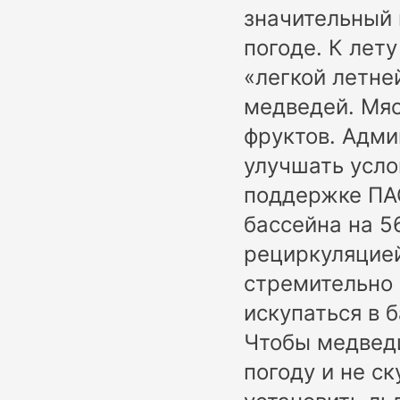
значительный 
погоде. К лет
«легкой летне
медведей. Мяс
фруктов. Адми
улучшать усло
поддержке ПА
бассейна на 5
рециркуляцией
стремительно 
искупаться в 
Чтобы медвед
погоду и не с