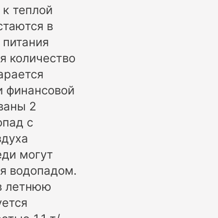
 к теплой
стаются в
 питания
я количество
арается
и финансовой
ваны 2
опад с
здуха
еди могут
ся водопадом.
в летнюю
уется