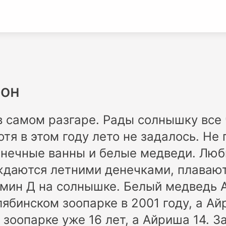
зон
в самом разгаре. Рады солнышку все
отя в этом году лето не задалось. Не
нечные ванны и белые медведи. Люб
ждаются летними денечками, плавают
амин Д на солнышке. Белый медведь
лябинском зоопарке в 2001 году, а Ай
зоопарке уже 16 лет, а Айриша 14. З