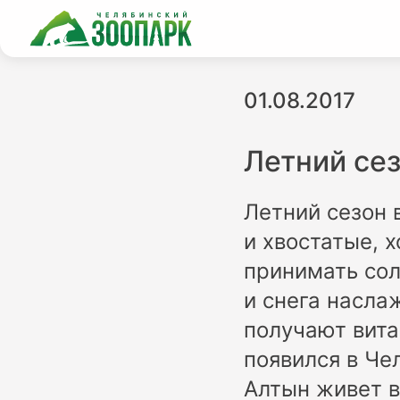
01.08.2017
Летний се
Летний сезон 
и хвостатые, х
принимать сол
и снега насла
получают вит
появился в Че
Алтын живет в 