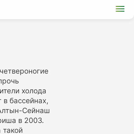
 четвероногие
 прочь
ители холода
 в бассейнах,
 Алтын-Сейнаш
риша в 2003.
а такой