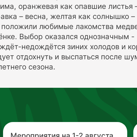
зима, оранжевая как опавшие листья –
авка – весна, желтая как солнышко – 
 положили любимые лакомства медве
ёнке. Выбор оказался однозначным -
ждёт-недождётся зиних холодов и ко
дует отдохнуть и выспаться после шу
летнего сезона.
Мероприятия на 1-2 августа