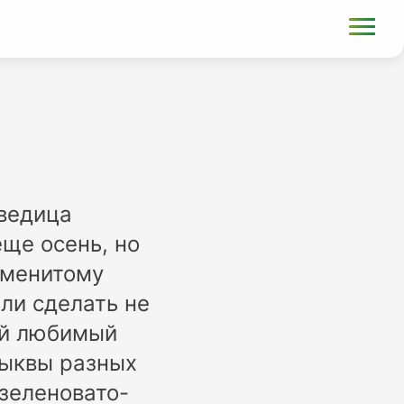
дведица
ще осень, но
аменитому
ли сделать не
оый любимый
тыквы разных
 зеленовато-