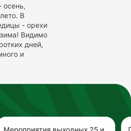
 осень,
лето. В
дицы - орехи
 зима! Видимо
ротких дней,
много и
Мероприятия выходных 25 и