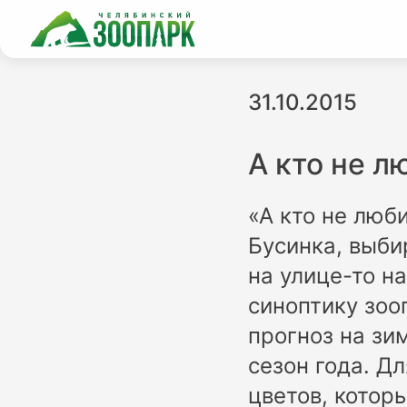
31.10.2015
А кто не л
«А кто не люб
Бусинка, выби
на улице-то н
синоптику зоо
прогноз на зи
сезон года. Д
цветов, котор