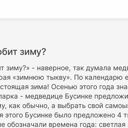
юбит зиму?
ит зиму?» - наверное, так думала ме
рая «зимнюю тыкву». По календарю е
астоящая зима! Осенью этого года зн
парка - медведице Бусинке предложи
му, как обычно, а выбрать свой сам
ля этого Бусинке было предложено 4 
ые обозначали времена года: светлая