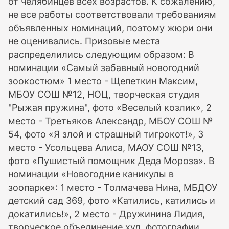
от челябинцев всех возрастов. К сожалению,
не все работы соответствовали требованиям
объявленных номинаций, поэтому жюри они
не оценивались. Призовые места
распределились следующим образом: В
номинации «Самый забавный новогодний
зоокостюм» 1 место - Щепеткин Максим,
МБОУ СОШ №12, НОЦ, творческая студия
"Рыжая пружина", фото «Веселый козлик», 2
место - Третьяков Александр, МБОУ СОШ №
54, фото «Я злой и страшный тигрокот!», 3
место - Усольцева Алиса, МАОУ СОШ №13,
фото «Пушистый помощник Деда Мороза». В
номинации «Новогодние каникулы в
зоопарке»: 1 место - Толмачева Нина, МБДОУ
детский сад 369, фото «Катились, катились и
докатились!», 2 место - Дружинина Лидия,
творческое объединение худ. фотографии