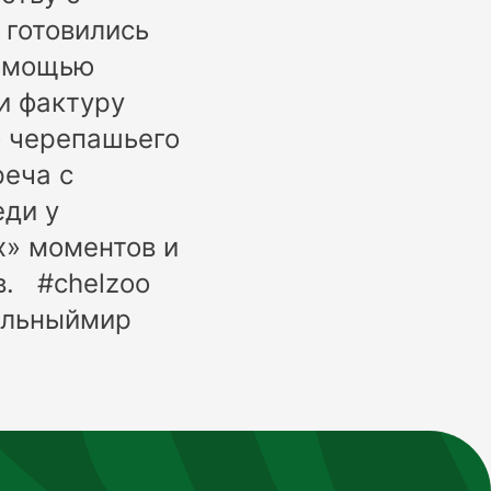
 готовились
помощью
и фактуру
о черепашьего
реча с
еди у
х» моментов и
в. #chelzoo
ельныймир