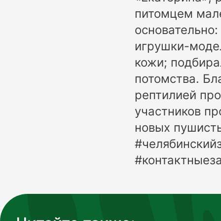
питомцем мале
основательно:
игрушки-модел
кожи; подбира
потомства. Бл
рептилией про
участников пр
новых пушисты
#челябинский
#контактныез