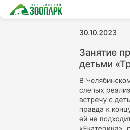
30.10.2023
Занятие п
детьми «Т
В Челябинско
слепых реализ
встречу с дет
правда к конц
ей не подходи
«Екатерина», 