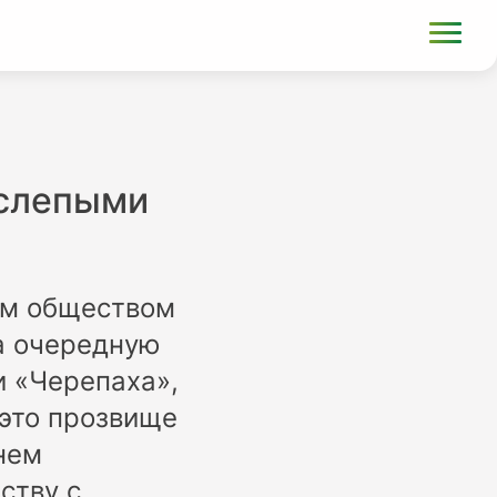
 слепыми
им обществом
а очередную
и «Черепаха»,
 это прозвище
нем
ству с