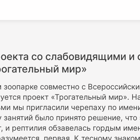
роекта со слабовидящими и
рогательный мир»
м зоопарке совместно с Всероссийск
уется проект «Трогательный мир». Н
ьми мы пригласили черепаху по имен
у занятий было принято решение, что
т, и рептилия обзавелась гордым име
разумеется, первая. К тесному знаком