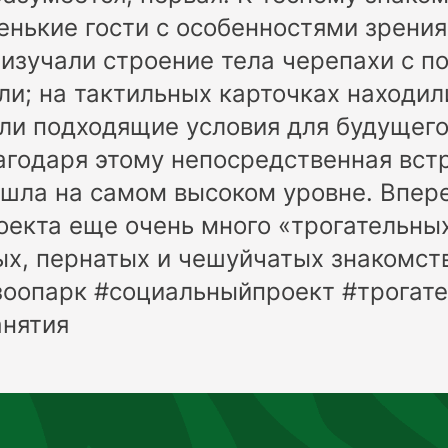
нькие гости с особенностями зрения
 изучали строение тела черепахи с 
и; на тактильных карточках находил
ли подходящие условия для будущег
агодаря этому непосредственная вст
шла на самом высоком уровне. Впер
оекта еще очень много «трогательны
х, пернатых и чешуйчатых знакомст
зоопарк #социальныйпроект #трогат
анятия