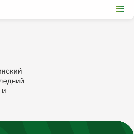
инский
ледний
 и