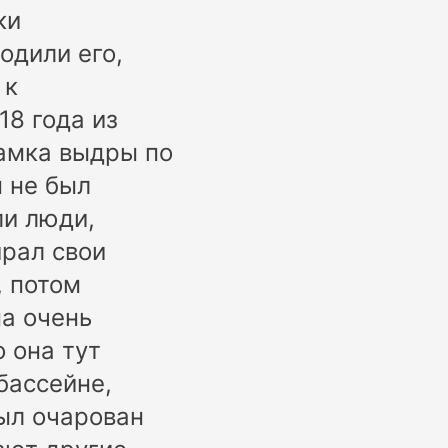
ки
одили его,
 к
18 года из
самка выдры по
н не был
ли люди,
ирал свои
, потом
на очень
о она тут
бассейне,
был очарован