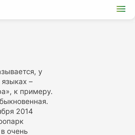
зывается, у
 языках –
а», к примеру.
обыкновенная.
ября 2014
зоопарк
 в очень