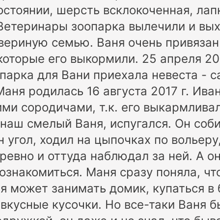
стоянии, шерсть всклокоченная, лап
етеринары зоопарка вылечили и вых
вериную семью. Ваня очень привязан
которые его выкормили. 25 апреля 20
парка для Вани приехала невеста - 
Маня родилась 16 августа 2017 г. Ива
ими сородичами, т.к. его выкармлива
 наш смелый Ваня, испугался. Он соб
н угол, ходил на цыпочках по вольеру
бревно и оттуда наблюдал за ней. А о
ознакомиться. Маня сразу поняла, чт
ая может занимать домик, купаться в 
вкусные кусочки. Но все-таки Ваня 