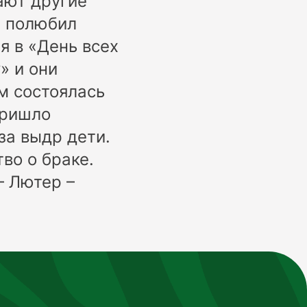
ают другие
а полюбил
я в «День всех
» и они
м состоялась
пришло
за выдр дети.
во о браке.
– Лютер –