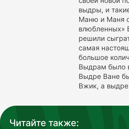
своей новой п
выдры, и таки
Маню и Маня о
влюбленных» В
решили сыграт
самая настоящ
большое колич
Выдрам было в
Выдре Ване бы
Вжик, а выдре
Читайте также: