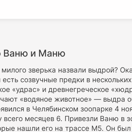
о Ваню и Маню
 милого зверька назвали выдрой? Ока
я есть созвучные предки в нескольких
ое «удрас» и древнегреческое «хюдр
ачают «водяное животное» — выдра 
явился в Челябинском зоопарке 4 но
у всего месяцев 6. Привезли Ваню в 
орые нашли его на трассе М5. Он был