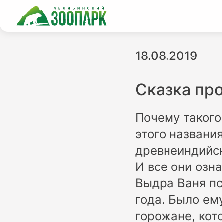
18.08.2019
Сказка пр
Почему такого
этого названи
древнеиндийск
И все они озн
Выдра Ваня по
года. Было ем
горожане, кот