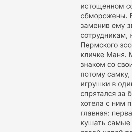
истощенном со
обморожены. В
заменив ему з
сотрудникам, 
Пермского зоо
кличке Маня. 
знаком со сво
потому самку,
игрушки в оди
спрятался за 
хотела с ним п
главная: перв
кушать самые 