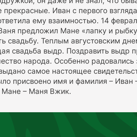
одружкой, он даже и не знал, что быв
е прекрасные. Иван с первого взгляд
тветила ему взаимностью. 14 феврал
аня предложил Мане «лапку и рыбку
ь свадьбу. Теплым августовским дне
ая свадьба выдр. Поздравить выдр 
ество народа. Особенно радовались 
ыдано самое настоящее свидетельст
ло присвоено имя и фамилия – Иван 
 Мане – Маня Вжик.