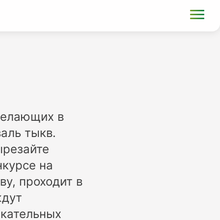
 желающих в
аль тыкв.
ырезайте
нкурсе на
у, проходит в
ждут
екательных