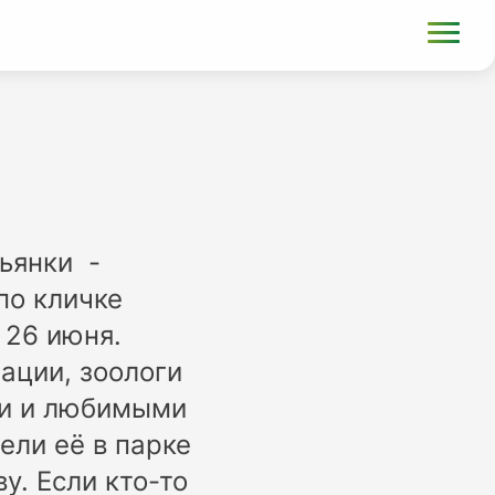
ьянки -
по кличке
 26 июня.
ации, зоологи
ми и любимыми
ели её в парке
у. Если кто-то