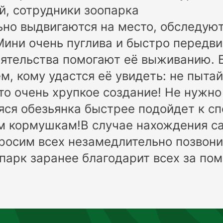
й, сотрудники зоопарка
но выдвигаются на место, обследую
Мини очень пуглива и быстро передви
оятельства помогают её выживанию.
ем, кому удастся её увидеть: не пыта
это очень хрупкое создание! Не нужно
ся обезьянка быстрее подойдет к с
м кормушкам!В случае нахождения с
росим всех незамедлительно позвонит
парк заранее благодарит всех за по