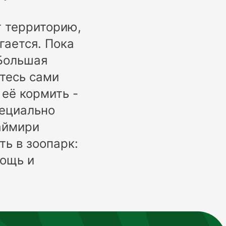
т территорию,
гается. Пока
 Большая
йтесь сами
 её кормить -
пециально
аймири
ь в зоопарк:
мощь и